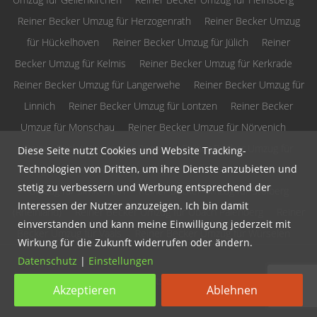
Reiner Becker Umzug für Herzogenrath
Reiner Becker Umzug
für Hückelhoven
Reiner Becker Umzug für Jülich
Reiner
Becker Umzug für Kelmis
Reiner Becker Umzug für Kerkrade
Reiner Becker Umzug für Langerwehe
Reiner Becker Umzug für
Linnich
Reiner Becker Umzug für Lontzen
Reiner Becker
Umzug für Monschau
Reiner Becker Umzug für Nörvenich
Reiner Becker Umzug für Raeren
Reiner Becker Umzug für
Diese Seite nutzt Cookies und Website Tracking-
Technologien von Dritten, um ihre Dienste anzubieten und
Roetgen
Reiner Becker Umzug für Selfkant
Reiner Becker
stetig zu verbessern und Werbung entsprechend der
Umzug für Simmerath
Reiner Becker Umzug für Stolberg
Interessen der Nutzer anzuzeigen. Ich bin damit
(Rheinland)
Reiner Becker Umzug für Übach Palenberg
Reiner
einverstanden und kann meine Einwilligung jederzeit mit
Becker Umzug für Vaals
Reiner Becker Umzug für Würselen
Wirkung für die Zukunft widerrufen oder ändern.
Datenschutz
|
Einstellungen
Copyright 2016 - All Rights Reserved.
Datenschutz
Akzeptieren
Ablehnen