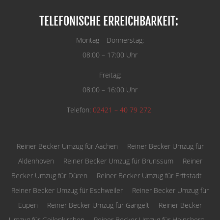
TELEFONISCHE ERREICHBARKEIT:
Montag – Donnerstag:
08:00 – 17:00 Uhr
Freitag:
08:00 – 16:00 Uhr
Telefon:
02421 – 40 79 272
Reiner Becker Umzug für Aachen
Reiner Becker Umzug für
Aldenhoven
Reiner Becker Umzug für Brunssum
Reiner
Becker Umzug für Düren
Reiner Becker Umzug für Erftstadt
Reiner Becker Umzug für Eschweiler
Reiner Becker Umzug für
Eupen
Reiner Becker Umzug für Gangelt
Reiner Becker
Umzug für Geilenkirchen
Reiner Becker Umzug für Heinsberg