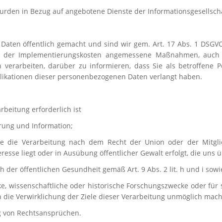
urden in Bezug auf angebotene Dienste der Informationsgesellsch
aten öffentlich gemacht und sind wir gem. Art. 17 Abs. 1 DSGVO z
d der Implementierungskosten angemessene Maßnahmen, auch t
 verarbeiten, darüber zu informieren, dass Sie als betroffene P
ikationen dieser personenbezogenen Daten verlangt haben.
rbeitung erforderlich ist
rung und Information;
 die die Verarbeitung nach dem Recht der Union oder der Mitgli
esse liegt oder in Ausübung öffentlicher Gewalt erfolgt, die uns 
h der öffentlichen Gesundheit gemäß Art. 9 Abs. 2 lit. h und i sowi
cke, wissenschaftliche oder historische Forschungszwecke oder für 
h die Verwirklichung der Ziele dieser Verarbeitung unmöglich macht
g von Rechtsansprüchen.