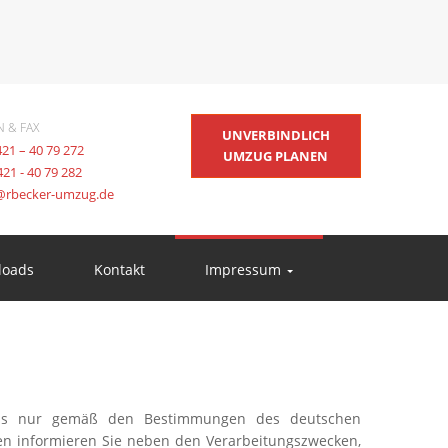
N & FAX
UNVERBINDLICH
421 – 40 79 272
UMZUG PLANEN
421 - 40 79 282
@rbecker-umzug.de
loads
Kontakt
Impressum
n uns nur gemäß den Bestimmungen des deutschen
ten informieren Sie neben den Verarbeitungszwecken,