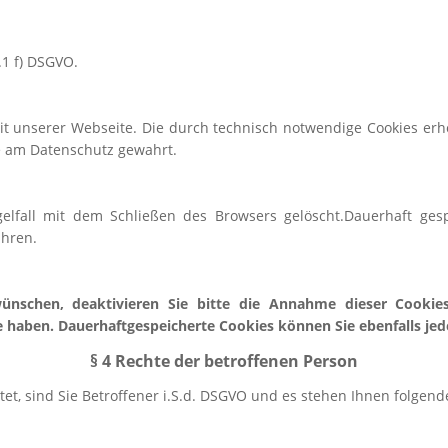
.1 f) DSGVO.
keit unserer Webseite. Die durch technisch notwendige Cookies e
se am Datenschutz gewahrt.
lfall mit dem Schließen des Browsers gelöscht.Dauerhaft gesp
ahren.
 wünschen, deaktivieren Sie bitte die Annahme dieser Cookie
haben. Dauerhaftgespeicherte Cookies können Sie ebenfalls jede
§ 4 Rechte der betroffenen Person
t, sind Sie Betroffener i.S.d. DSGVO und es stehen Ihnen folgen