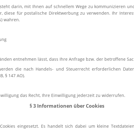
besteht darin, mit Ihnen auf schnellem Wege zu kommunizieren un
 vor, diese für postalische Direktwerbung zu verwenden. Ihr Inte
s) wahren.
bung
nden entnehmen lässt, dass Ihre Anfrage bzw. der betroffene Sach
werden die nach Handels- und Steuerrecht erforderlichen Date
B, § 147 AO).
willigung das Recht, Ihre Einwilligung jederzeit zu widerrufen.
§ 3 Informationen über Cookies
ookies eingesetzt. Es handelt sich dabei um kleine Textdateie