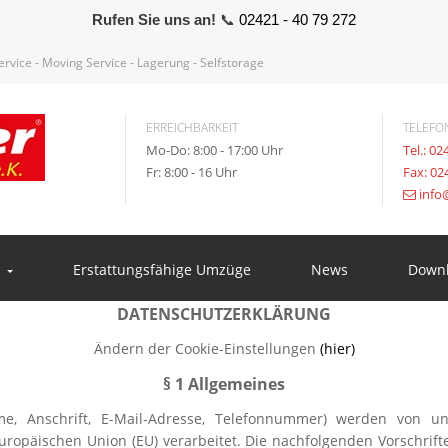
Rufen Sie uns an!
📞
02421 - 40 79 272
vice - Moving Service - Lagerung - Selfstorage
ERREICHBARKEIT
TELEFO
Mo-Do: 8:00 - 17:00 Uhr
Tel.: 02
Fr: 8:00 - 16 Uhr
Fax: 02
info
n
Erstattungsfähige Umzüge
News
Down
DATENSCHUTZERKLÄRUNG
Ändern der Cookie-Einstellungen
(hier)
§ 1 Allgemeines
me, Anschrift, E-Mail-Adresse, Telefonnummer) werden vo
ropäischen Union (EU) verarbeitet. Die nachfolgenden Vorschrif