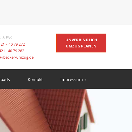
N & FAX
UNVERBINDLICH
421 – 40 79 272
UMZUG PLANEN
421 - 40 79 282
@rbecker-umzug.de
loads
Kontakt
Impressum