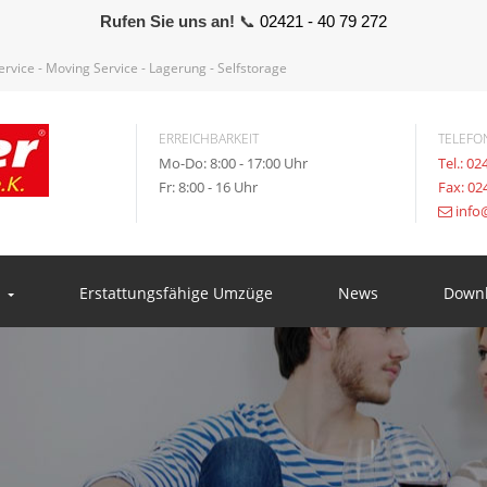
Rufen Sie uns an!
📞
02421 - 40 79 272
vice - Moving Service - Lagerung - Selfstorage
ERREICHBARKEIT
TELEFO
Mo-Do: 8:00 - 17:00 Uhr
Tel.: 02
Fr: 8:00 - 16 Uhr
Fax: 02
info
n
Erstattungsfähige Umzüge
News
Down