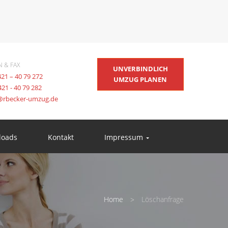
N & FAX
UNVERBINDLICH
421 – 40 79 272
UMZUG PLANEN
421 - 40 79 282
@rbecker-umzug.de
loads
Kontakt
Impressum
Home
Löschanfrage