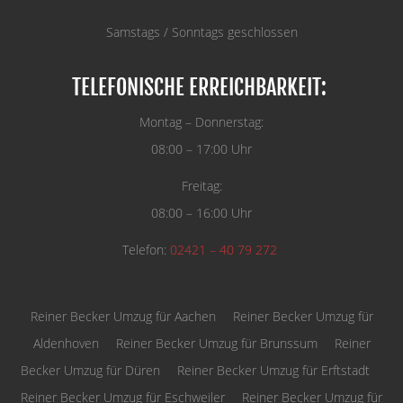
Samstags / Sonntags geschlossen
TELEFONISCHE ERREICHBARKEIT:
Montag – Donnerstag:
08:00 – 17:00 Uhr
Freitag:
08:00 – 16:00 Uhr
Telefon:
02421 – 40 79 272
Reiner Becker Umzug für Aachen
Reiner Becker Umzug für
Aldenhoven
Reiner Becker Umzug für Brunssum
Reiner
Becker Umzug für Düren
Reiner Becker Umzug für Erftstadt
Reiner Becker Umzug für Eschweiler
Reiner Becker Umzug für