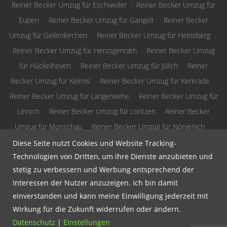
Reiner Becker Umzug für Eschweiler
Reiner Becker Umzug für
Eupen
Reiner Becker Umzug für Gangelt
Reiner Becker
Umzug für Geilenkirchen
Reiner Becker Umzug für Heinsberg
Reiner Becker Umzug für Herzogenrath
Reiner Becker Umzug
für Hückelhoven
Reiner Becker Umzug für Jülich
Reiner
Becker Umzug für Kelmis
Reiner Becker Umzug für Kerkrade
Reiner Becker Umzug für Langerwehe
Reiner Becker Umzug für
Linnich
Reiner Becker Umzug für Lontzen
Reiner Becker
Umzug für Monschau
Reiner Becker Umzug für Nörvenich
Reiner Becker Umzug für Raeren
Reiner Becker Umzug für
Diese Seite nutzt Cookies und Website Tracking-
Technologien von Dritten, um ihre Dienste anzubieten und
Roetgen
Reiner Becker Umzug für Selfkant
Reiner Becker
stetig zu verbessern und Werbung entsprechend der
Umzug für Simmerath
Reiner Becker Umzug für Stolberg
Interessen der Nutzer anzuzeigen. Ich bin damit
(Rheinland)
Reiner Becker Umzug für Übach Palenberg
Reiner
einverstanden und kann meine Einwilligung jederzeit mit
Becker Umzug für Vaals
Reiner Becker Umzug für Würselen
Wirkung für die Zukunft widerrufen oder ändern.
Datenschutz
|
Einstellungen