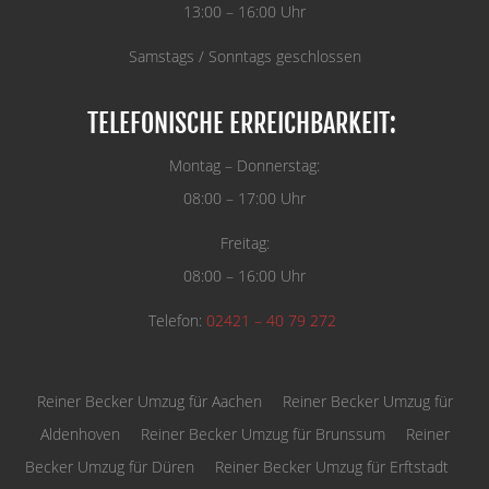
13:00 – 16:00 Uhr
Samstags / Sonntags geschlossen
TELEFONISCHE ERREICHBARKEIT:
Montag – Donnerstag:
08:00 – 17:00 Uhr
Freitag:
08:00 – 16:00 Uhr
Telefon:
02421 – 40 79 272
Reiner Becker Umzug für Aachen
Reiner Becker Umzug für
Aldenhoven
Reiner Becker Umzug für Brunssum
Reiner
Becker Umzug für Düren
Reiner Becker Umzug für Erftstadt